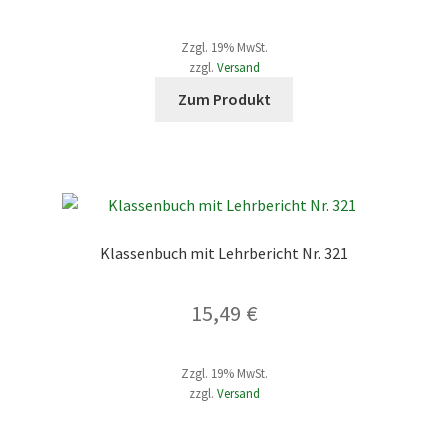
der
2,66 €
Produktseite
Zzgl. 19% MwSt.
bis
gewählt
zzgl.
Versand
werden
Dieses
249,73 €
Zum Produkt
Produkt
weist
mehrere
Varianten
auf.
Die
Klassenbuch mit Lehrbericht Nr. 321
Optionen
können
15,49
€
auf
der
Produktseite
Zzgl. 19% MwSt.
gewählt
zzgl.
Versand
werden