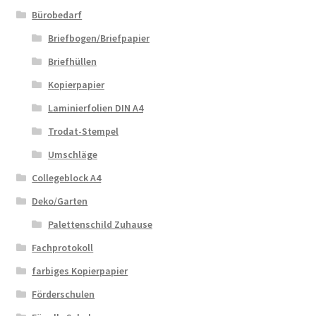
Bürobedarf
Briefbogen/Briefpapier
Briefhüllen
Kopierpapier
Laminierfolien DIN A4
Trodat-Stempel
Umschläge
Collegeblock A4
Deko/Garten
Palettenschild Zuhause
Fachprotokoll
farbiges Kopierpapier
Förderschulen