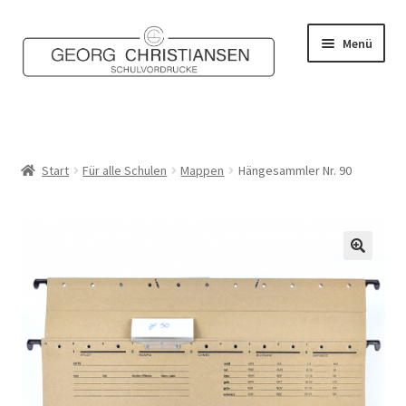
Zur
Zum
Menü
Navigation
Inhalt
springen
springen
Home
Shop
Start
Für alle Schulen
Mappen
Hängesammler Nr. 90
Mein Konto
Kontakt
🔍