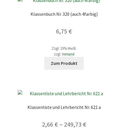
Klassenbuch Nr. 320 (auch 4farbig)
6,75
€
Zzgl. 19% MwSt.
zzgl.
Versand
Dieses
Zum Produkt
Produkt
weist
mehrere
Varianten
auf.
Die
Klassenliste und Lehrbericht Nr. 621 a
Optionen
können
Preisspanne:
2,66
€
–
249,73
€
auf