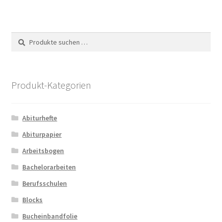
Suche
Suchen
nach:
Produkt-Kategorien
Abiturhefte
Abiturpapier
Arbeitsbogen
Bachelorarbeiten
Berufsschulen
Blocks
Bucheinbandfolie