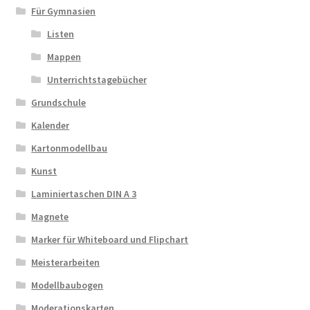
Für Gymnasien
Listen
Mappen
Unterrichtstagebücher
Grundschule
Kalender
Kartonmodellbau
Kunst
Laminiertaschen DIN A 3
Magnete
Marker für Whiteboard und Flipchart
Meisterarbeiten
Modellbaubogen
Moderationskarten