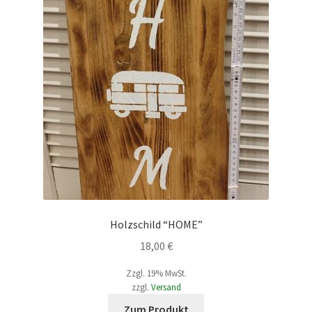
Holzschild “HOME”
18,00
€
Zzgl. 19% MwSt.
zzgl.
Versand
Dieses
Zum Produkt