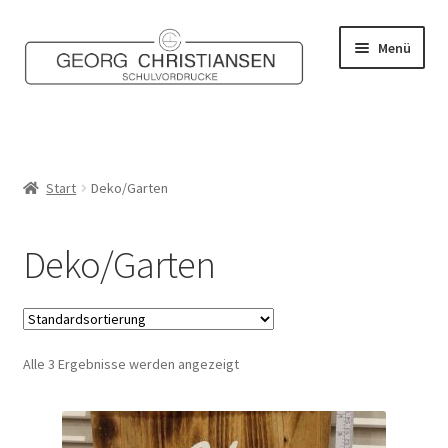
Zur
Zum
Menü
Navigation
Inhalt
springen
springen
Home
Shop
Start
Deko/Garten
Mein Konto
Deko/Garten
Kontakt
Alle 3 Ergebnisse werden angezeigt