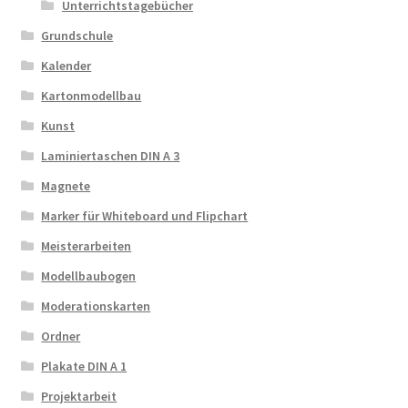
Unterrichtstagebücher
Grundschule
Kalender
Kartonmodellbau
Kunst
Laminiertaschen DIN A 3
Magnete
Marker für Whiteboard und Flipchart
Meisterarbeiten
Modellbaubogen
Moderationskarten
Ordner
Plakate DIN A 1
Projektarbeit