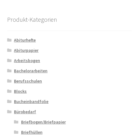
Produktseite
gewählt
Produkt-Kategorien
werden
Abiturhefte
Abiturpapier
Arbeitsbogen
Bachelorarbeiten
Berufsschulen
Blocks
Bucheinbandfolie
Bürobedarf
Briefbogen/Briefpapier
Briefhüllen