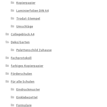
Kopierpapier
Laminierfolien DIN A4
Trodat-Stempel
Umschläge
Collegeblock A4
Deko/Garten
Palettenschild Zuhause
Fachprotokoll
farbiges Kopierpapier
Förderschulen
Für alle Schulen
Eindruckmuster
Einklebezettel
Formulare