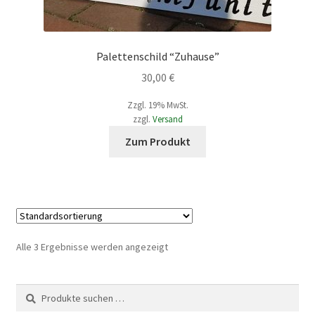
Palettenschild “Zuhause”
30,00
€
Zzgl. 19% MwSt.
zzgl.
Versand
Dieses
Zum Produkt
Produkt
weist
mehrere
Varianten
auf.
Die
Alle 3 Ergebnisse werden angezeigt
Optionen
können
Suche
Suchen
auf
nach:
der