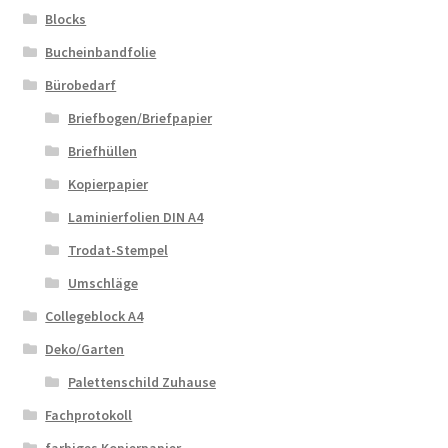
Blocks
Bucheinbandfolie
Bürobedarf
Briefbogen/Briefpapier
Briefhüllen
Kopierpapier
Laminierfolien DIN A4
Trodat-Stempel
Umschläge
Collegeblock A4
Deko/Garten
Palettenschild Zuhause
Fachprotokoll
farbiges Kopierpapier