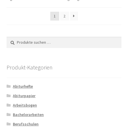
1
2
Suche
Suchen
nach:
Produkt-Kategorien
Abiturhefte
Abiturpapier
Arbeitsbogen
Bachelorarbeiten
Berufsschulen