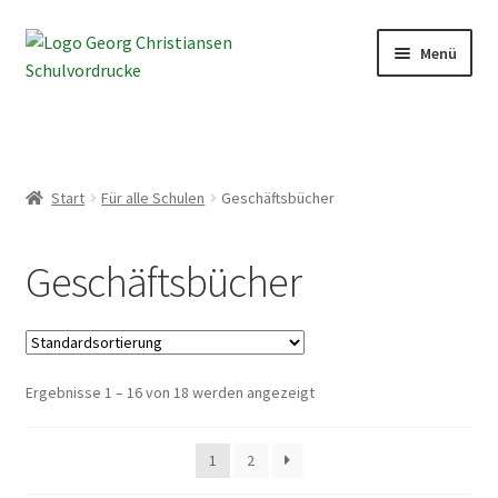
Zur
Zum
Menü
Navigation
Inhalt
springen
springen
Home
Shop
Start
Für alle Schulen
Geschäftsbücher
Mein Konto
Geschäftsbücher
Kontakt
Ergebnisse 1 – 16 von 18 werden angezeigt
1
2