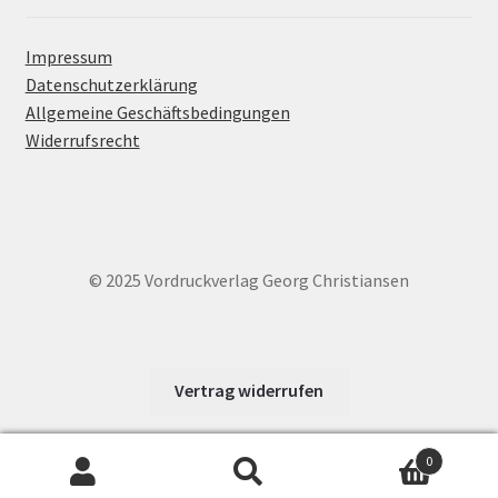
Impressum
Datenschutzerklärung
Allgemeine Geschäftsbedingungen
Widerrufsrecht
© 2025 Vordruckverlag Georg Christiansen
Vertrag widerrufen
0
Suche
Suchen
Cookie Consent mit Real Cookie Banner