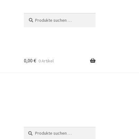
Suche
Suchen
nach:
0,00
€
0 Artikel
Suche
Suchen
nach: