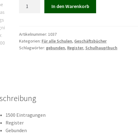
Schulhauptbuch
In den Warenkorb
ohne
Entlassungszeugnis
Nr.
30/1500
Artikelnummer:
1037
Kategorien:
Für alle Schulen
,
Geschäftsbücher
Menge
Schlagwörter:
gebunden
,
Register
,
Schulhauptbuch
schreibung
1500 Eintragungen
Register
Gebunden