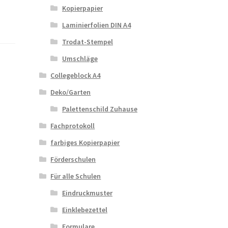
Kopierpapier
Laminierfolien DIN A4
Trodat-Stempel
Umschläge
Collegeblock A4
Deko/Garten
Palettenschild Zuhause
Fachprotokoll
farbiges Kopierpapier
Förderschulen
Für alle Schulen
Eindruckmuster
Einklebezettel
Formulare