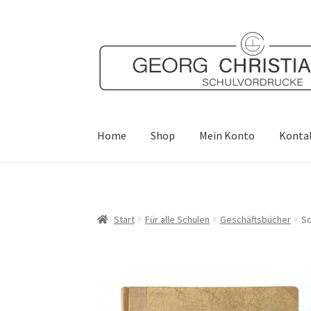
Zur
Zum
Navigation
Inhalt
springen
springen
Home
Shop
Mein Konto
Konta
Start
Für alle Schulen
Geschäftsbücher
Sc