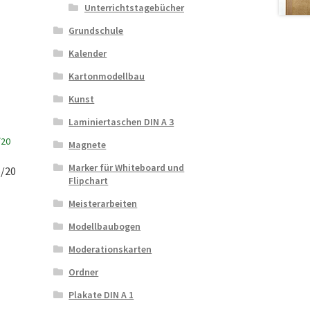
Unterrichtstagebücher
Grundschule
Kalender
Kartonmodellbau
Kunst
Laminiertaschen DIN A 3
Magnete
Marker für Whiteboard und
6/20
Flipchart
Meisterarbeiten
Modellbaubogen
Moderationskarten
Ordner
Plakate DIN A 1