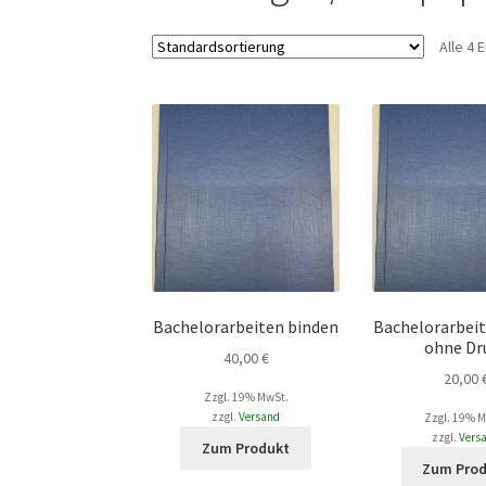
Alle 4
Bachelorarbeiten binden
Bachelorarbei
ohne Dr
40,00
€
20,00
Zzgl. 19% MwSt.
zzgl.
Versand
Zzgl. 19% 
Dieses
zzgl.
Vers
Zum Produkt
Produkt
Zum Pro
weist