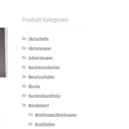
Produkt-Kategorien
Abiturhefte
Abiturpapier
Arbeitsbogen
Bachelorarbeiten
Berufsschulen
Blocks
Bucheinbandfolie
Bürobedarf
Briefbogen/Briefpapier
Dieses
Produkt
Briefhüllen
weist