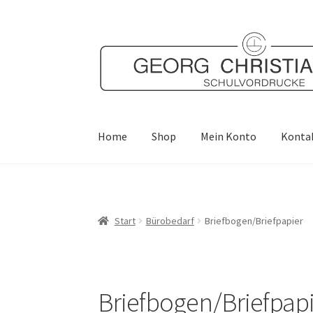
Zur
Zum
Navigation
Inhalt
springen
springen
Home
Shop
Mein Konto
Konta
Start
Bürobedarf
Briefbogen/Briefpapier
Briefbogen/Briefpap