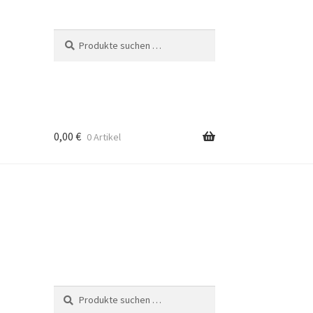
Suche
Suchen
nach:
0,00
€
0 Artikel
Suche
Suchen
nach: