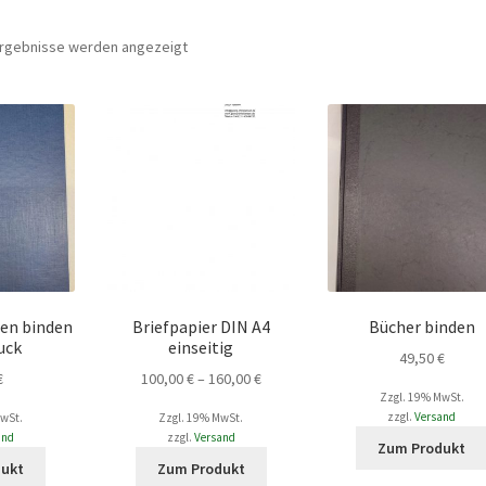
 Ergebnisse werden angezeigt
ten binden
Briefpapier DIN A4
Bücher binden
uck
einseitig
49,50
€
Preisspanne:
€
100,00
€
–
160,00
€
Zzgl. 19% MwSt.
100,00 €
zzgl.
Versand
MwSt.
Zzgl. 19% MwSt.
bis
and
zzgl.
Versand
Zum Produkt
160,00 €
Dieses
Dieses
dukt
Zum Produkt
Produkt
Produkt