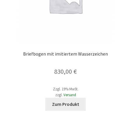
Briefbogen mit imitiertem Wasserzeichen
830,00
€
Zzgl. 19% MwSt.
zzgl.
Versand
Dieses
Zum Produkt
Produkt
weist
mehrere
Varianten