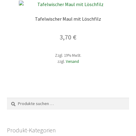
auf.
Die
Tafelwischer Maul mit Löschfilz
Optionen
können
3,70
€
auf
der
Produktseite
Zzgl. 19% MwSt.
gewählt
zzgl.
Versand
werden
Suche
Suchen
nach:
Produkt-Kategorien