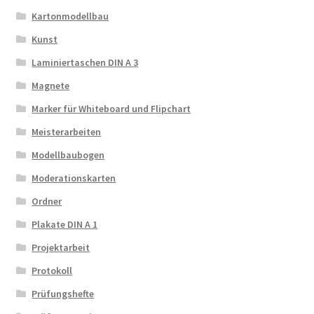
Kartonmodellbau
Kunst
Laminiertaschen DIN A 3
Magnete
Marker für Whiteboard und Flipchart
Meisterarbeiten
Modellbaubogen
Moderationskarten
Ordner
Plakate DIN A 1
Projektarbeit
Protokoll
Prüfungshefte