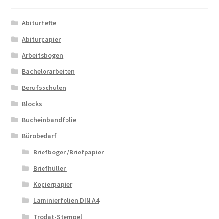
Abiturhefte
Abiturpapier
Arbeitsbogen
Bachelorarbeiten
Berufsschulen
Blocks
Bucheinbandfolie
Bürobedarf
Briefbogen/Briefpapier
Briefhüllen
Kopierpapier
Laminierfolien DIN A4
Trodat-Stempel