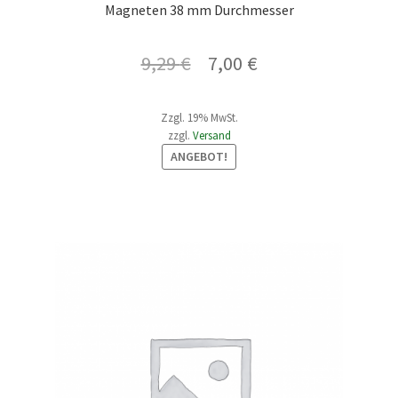
Magneten 38 mm Durchmesser
Ursprünglicher
Aktueller
9,29
€
7,00
€
Preis
Preis
Zzgl. 19% MwSt.
war:
ist:
zzgl.
Versand
9,29 €
7,00 €.
ANGEBOT!