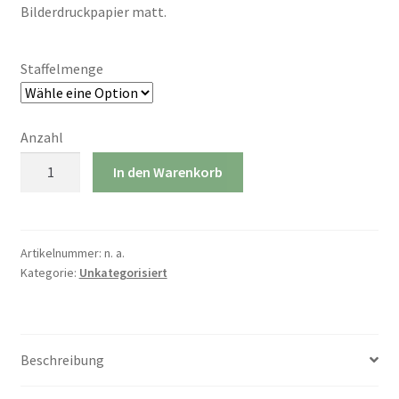
Bilderdruckpapier matt.
Staffelmenge
Anzahl
Postkarten
In den Warenkorb
DIN
A
6
Menge
Artikelnummer:
n. a.
Kategorie:
Unkategorisiert
Beschreibung