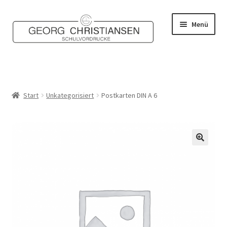
Zur
Zum
Menü
Navigation
Inhalt
springen
springen
Home
Shop
Start
Unkategorisiert
Postkarten DIN A 6
Mein Konto
Kontakt
🔍