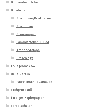
Bucheinbandfolie
Bürobedarf
Briefbogen/Briefpapier
Briefhüllen
Kopierpapier
Laminierfolien DIN A4
Trodat-Stempel
Umschläge
Collegeblock A4
Deko/Garten
Palettenschild Zuhause
Fachprotokoll
farbiges Kopierpapier
Förderschulen