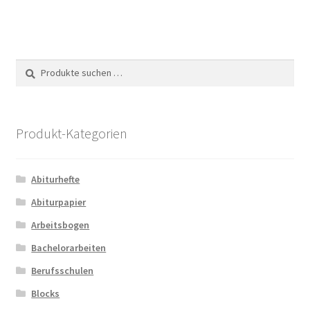
mehrere
Varianten
auf.
Die
Suche
Suchen
Optionen
nach:
können
auf
der
Produkt-Kategorien
Produktseite
gewählt
Abiturhefte
werden
Abiturpapier
Arbeitsbogen
Bachelorarbeiten
Berufsschulen
Blocks