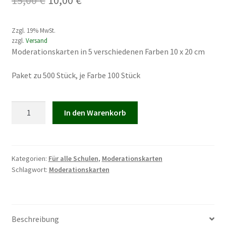
Preis
Preis
Zzgl. 19% MwSt.
war:
ist:
zzgl.
Versand
Moderationskarten in 5 verschiedenen Farben 10 x 20 cm
15,00 €
10,00 €.
Paket zu 500 Stück, je Farbe 100 Stück
Moderationskarten
In den Warenkorb
farbig
Menge
Kategorien:
Für alle Schulen
,
Moderationskarten
Schlagwort:
Moderationskarten
Beschreibung