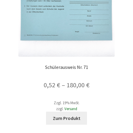
Schülerausweis Nr. 71
Preisspanne:
0,52
€
–
180,00
€
0,52 €
Zzgl. 19% MwSt.
bis
zzgl.
Versand
Dieses
180,00 €
Zum Produkt
Produkt
weist