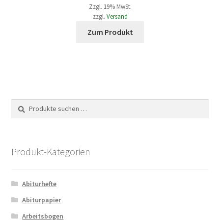
gewählt
Zzgl. 19% MwSt.
bis
werden
zzgl.
Versand
Dieses
413,00 €
Zum Produkt
Produkt
weist
mehrere
Varianten
auf.
Die
Suche
Suchen
Optionen
nach:
können
auf
der
Produkt-Kategorien
Produktseite
gewählt
Abiturhefte
werden
Abiturpapier
Arbeitsbogen