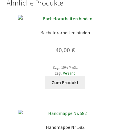
Ähnliche Produkte
Bachelorarbeiten binden
40,00
€
Zzgl. 19% MwSt.
zzgl.
Versand
Dieses
Zum Produkt
Produkt
weist
mehrere
Varianten
auf.
Die
Handmappe Nr. 582
Optionen