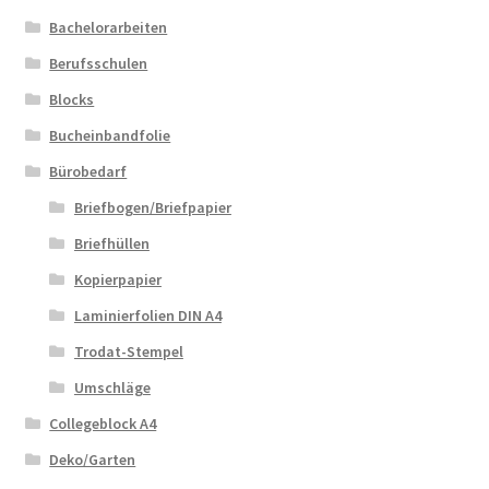
Bachelorarbeiten
Berufsschulen
Blocks
Bucheinbandfolie
Bürobedarf
Briefbogen/Briefpapier
Briefhüllen
Kopierpapier
Laminierfolien DIN A4
Trodat-Stempel
Umschläge
Collegeblock A4
Deko/Garten