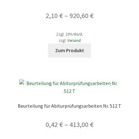
können
Preisspanne:
2,10
€
–
920,60
€
auf
der
2,10 €
Produktseite
Zzgl. 19% MwSt.
bis
gewählt
zzgl.
Versand
werden
Dieses
920,60 €
Zum Produkt
Produkt
weist
mehrere
Varianten
auf.
Die
Optionen
Beurteilung für Abiturprüfungsarbeiten Nr. 512 T
können
auf
Preisspanne:
0,42
€
–
413,00
€
der
Produktseite
0,42 €