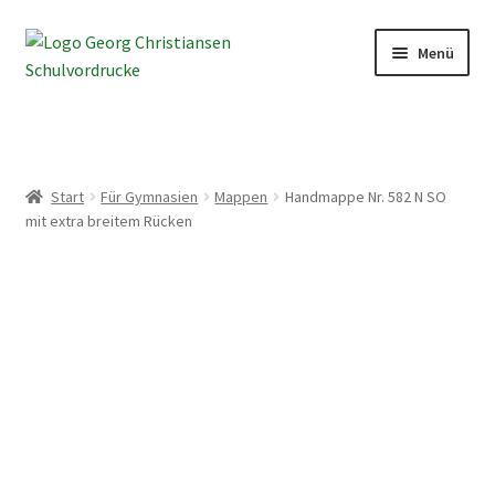
Zur
Zum
Menü
Navigation
Inhalt
springen
springen
Home
Shop
Start
Für Gymnasien
Mappen
Handmappe Nr. 582 N SO
mit extra breitem Rücken
Mein Konto
Kontakt