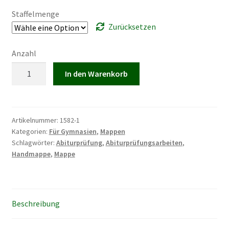
Staffelmenge
Zurücksetzen
Anzahl
Handmappe
In den Warenkorb
Nr.
582
N
SO
Artikelnummer:
1582-1
Kategorien:
Für Gymnasien
,
Mappen
mit
Schlagwörter:
Abiturprüfung
,
Abiturprüfungsarbeiten
,
extra
Handmappe
,
Mappe
breitem
Rücken
Menge
Beschreibung