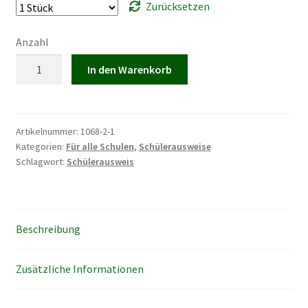
Zurücksetzen
Anzahl
Dokumentenhülle
In den Warenkorb
für
Schülerausweise
einfach
Nr.
Artikelnummer:
1068-2-1
Kategorien:
Für alle Schulen
,
Schülerausweise
75
Schlagwort:
Schülerausweis
Menge
Beschreibung
Zusätzliche Informationen