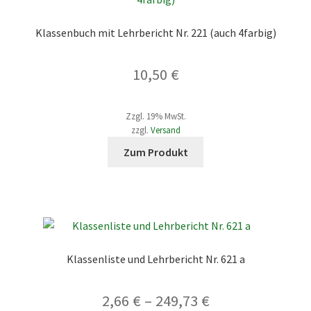
Klassenbuch mit Lehrbericht Nr. 221 (auch 4farbig)
10,50
€
Zzgl. 19% MwSt.
zzgl.
Versand
Dieses
Zum Produkt
Produkt
weist
mehrere
Varianten
auf.
Die
Klassenliste und Lehrbericht Nr. 621 a
Optionen
können
Preisspanne:
2,66
€
–
249,73
€
auf