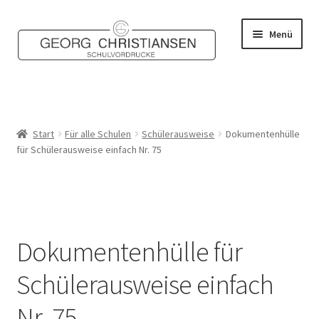
Zur
Zum
Menü
Navigation
Inhalt
springen
springen
Home
Shop
Start
Für alle Schulen
Schülerausweise
Dokumentenhülle
für Schülerausweise einfach Nr. 75
Mein Konto
Kontakt
Dokumentenhülle für
Schülerausweise einfach
Nr. 75