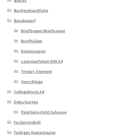
Blocks
Bucheinbandfolie
Bürobedarf
Briefbogen/Briefpapier
Briefhüllen
Kopierpapier
Laminierfolien DIN A4
Trodat-Stempel
Umschläge
Collegeblock A4
Deko/Garten
Palettenschild Zuhause
Fachprotokoll
farbiges Kopierpapier