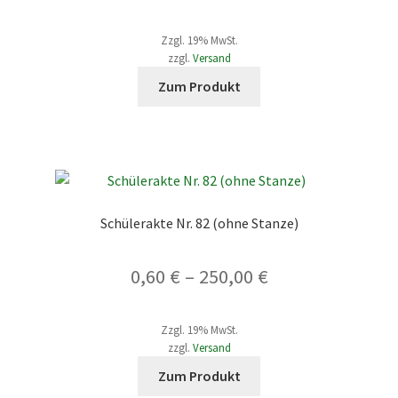
der
2,66 €
Produktseite
Zzgl. 19% MwSt.
bis
gewählt
zzgl.
Versand
werden
Dieses
249,73 €
Zum Produkt
Produkt
weist
mehrere
Varianten
auf.
Die
Schülerakte Nr. 82 (ohne Stanze)
Optionen
können
Preisspanne:
0,60
€
–
250,00
€
auf
der
0,60 €
Produktseite
Zzgl. 19% MwSt.
bis
gewählt
zzgl.
Versand
werden
Dieses
250,00 €
Zum Produkt
Produkt