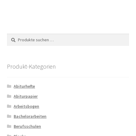
weist
mehrere
Varianten
auf.
Die
Suche
Suchen
Optionen
nach:
können
auf
der
Produkt-Kategorien
Produktseite
gewählt
Abiturhefte
werden
Abiturpapier
Arbeitsbogen
Bachelorarbeiten
Berufsschulen