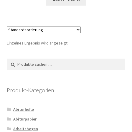
Produkt
weist
mehrere
Varianten
auf.
Die
Einzelnes Ergebnis wird angezeigt
Optionen
können
Suche
Suchen
auf
nach:
der
Produktseite
gewählt
Produkt-Kategorien
werden
Abiturhefte
Abiturpapier
Arbeitsbogen