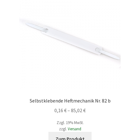
Selbstklebende Heftmechanik Nr. 82 b
Preisspanne:
0,16
€
–
85,02
€
0,16 €
Zzgl. 19% MwSt.
bis
zzgl.
Versand
85,02 €
Dieses
Zum Produkt