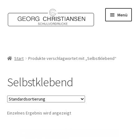
Zur
Zum
Menü
Navigation
Inhalt
springen
springen
Home
Shop
Start
Produkte verschlagwortet mit „Selbstklebend“
Mein Konto
Selbstklebend
Kontakt
Einzelnes Ergebnis wird angezeigt