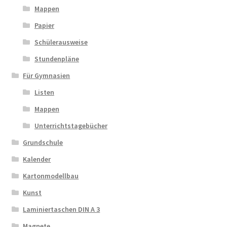
Mappen
Papier
Schülerausweise
Stundenpläne
Für Gymnasien
Listen
Mappen
Unterrichtstagebücher
Grundschule
Kalender
Kartonmodellbau
Kunst
Laminiertaschen DIN A 3
Magnete