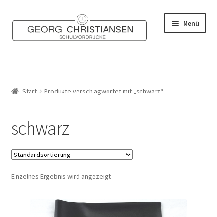
Zur
Zum
Menü
Navigation
Inhalt
springen
springen
Home
Shop
Start
Produkte verschlagwortet mit „schwarz“
Mein Konto
schwarz
Kontakt
Einzelnes Ergebnis wird angezeigt