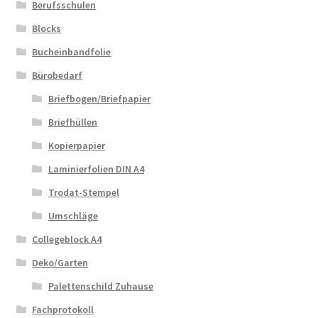
Berufsschulen
Blocks
Bucheinbandfolie
Bürobedarf
Briefbogen/Briefpapier
Briefhüllen
Kopierpapier
Laminierfolien DIN A4
Trodat-Stempel
Umschläge
Collegeblock A4
Deko/Garten
Palettenschild Zuhause
Fachprotokoll