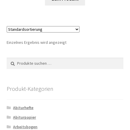
Produkt
weist
mehrere
Varianten
auf.
Die
Einzelnes Ergebnis wird angezeigt
Optionen
können
Suche
Suchen
auf
nach:
der
Produktseite
gewählt
Produkt-Kategorien
werden
Abiturhefte
Abiturpapier
Arbeitsbogen