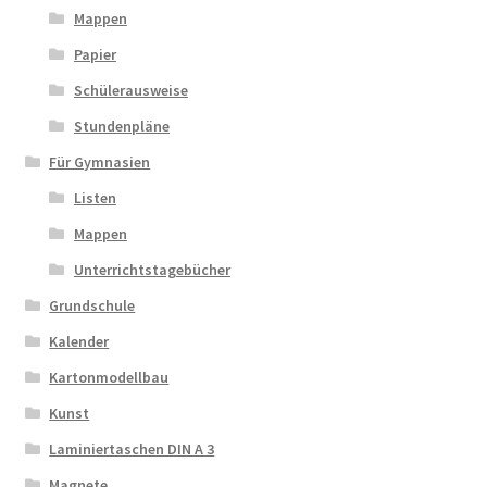
Mappen
Papier
Schülerausweise
Stundenpläne
Für Gymnasien
Listen
Mappen
Unterrichtstagebücher
Grundschule
Kalender
Kartonmodellbau
Kunst
Laminiertaschen DIN A 3
Magnete