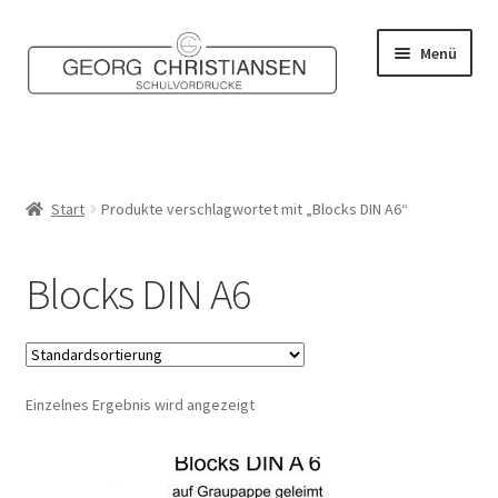
Zur
Zum
Menü
Navigation
Inhalt
springen
springen
Home
Shop
Start
Produkte verschlagwortet mit „Blocks DIN A6“
Mein Konto
Blocks DIN A6
Kontakt
Einzelnes Ergebnis wird angezeigt