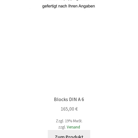
Blocks DIN A 6
165,00
€
Zzgl. 19% MwSt.
zzgl.
Versand
Dieses
Zum Produkt