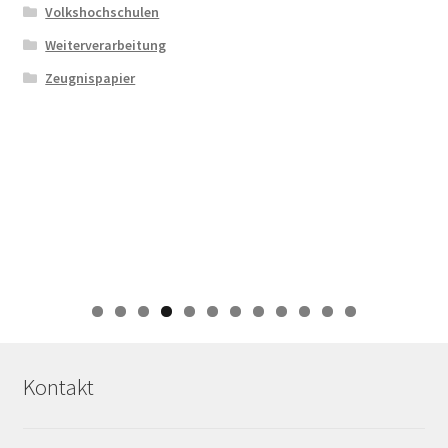
Volkshochschulen
Weiterverarbeitung
Zeugnispapier
0
1
2
Kontakt