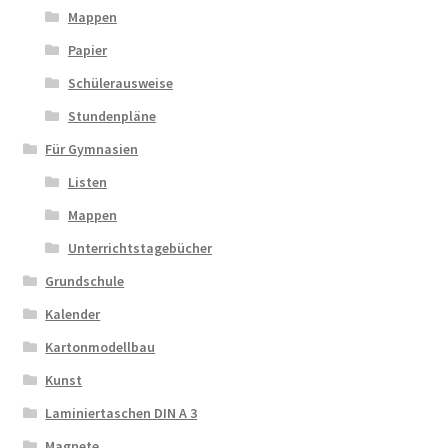
Mappen
Papier
Schülerausweise
Stundenpläne
Für Gymnasien
Listen
Mappen
Unterrichtstagebücher
Grundschule
Kalender
Kartonmodellbau
Kunst
Laminiertaschen DIN A 3
Magnete