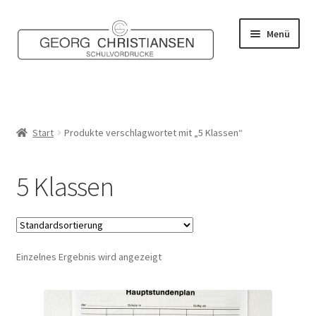
Zur
Zum
Menü
Navigation
Inhalt
springen
springen
Home
Shop
Start
Produkte verschlagwortet mit „5 Klassen“
Mein Konto
5 Klassen
Kontakt
Einzelnes Ergebnis wird angezeigt