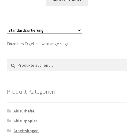
Produkt
weist
mehrere
Varianten
auf.
Die
Einzelnes Ergebnis wird angezeigt
Optionen
können
Suche
Suchen
auf
nach:
der
Produktseite
gewählt
Produkt-Kategorien
werden
Abiturhefte
Abiturpapier
Arbeitsbogen