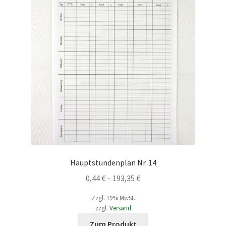
Hauptstundenplan Nr. 14
Preisspanne:
0,44
€
–
193,35
€
0,44 €
Zzgl. 19% MwSt.
bis
zzgl.
Versand
193,35 €
Dieses
Zum Produkt