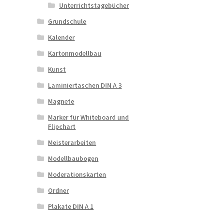
Unterrichtstagebücher
Grundschule
Kalender
Kartonmodellbau
Kunst
Laminiertaschen DIN A 3
Magnete
Marker für Whiteboard und
Flipchart
Meisterarbeiten
Modellbaubogen
Moderationskarten
Ordner
Plakate DIN A 1