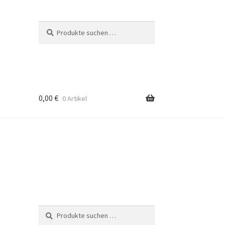
Suche
Suchen
nach:
0,00
€
0 Artikel
Suche
Suchen
nach: